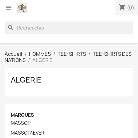
shopping_cart

(0)
search
Accueil
HOMMES
TEE-SHIRTS
TEE-SHIRTS DES
NATIONS
ALGERIE
ALGERIE
MARQUES
MASSOP
MASSOP4EVER