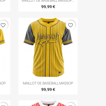
SSOP
MAILLOT DE BASEBALL MASSOP...
99,99 €
favorite_border
favorite_border
Aperçu rapide

SSOP
MAILLOT DE BASEBALL MASSOP
99,99 €