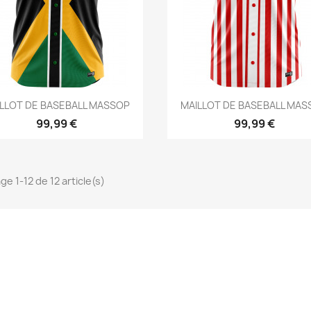
Aperçu rapide
Aperçu rapide


LLOT DE BASEBALL MASSOP
MAILLOT DE BASEBALL MA
99,99 €
99,99 €
ge 1-12 de 12 article(s)