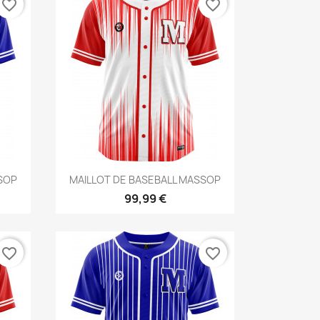
favorite_border
favorite_border
Aperçu rapide

SSOP
MAILLOT DE BASEBALL MASSOP
99,99 €
favorite_border
favorite_border