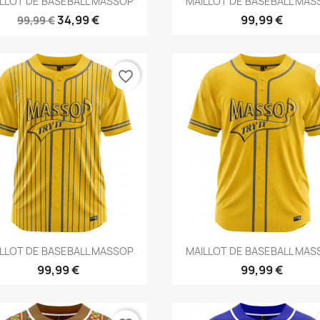
LLOT DE BASEBALL MASSOP
MAILLOT DE BASEBALL MA
34,99 €
99,99 €
99,99 €
favorite_border
Aperçu rapide
Aperçu rapide


LLOT DE BASEBALL MASSOP
MAILLOT DE BASEBALL MA
99,99 €
99,99 €