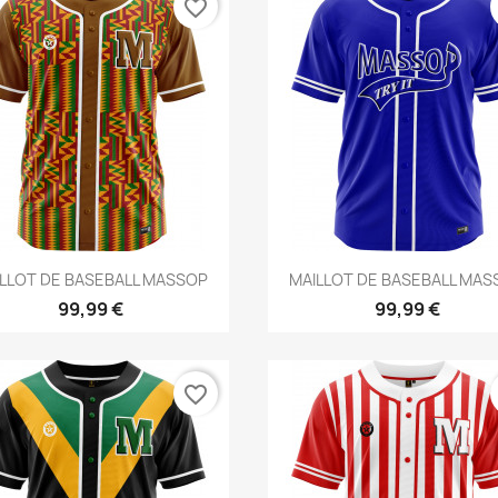
favorite_border
Aperçu rapide
Aperçu rapide


LLOT DE BASEBALL MASSOP
MAILLOT DE BASEBALL MA
99,99 €
99,99 €
favorite_border