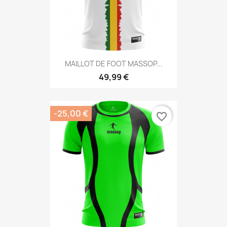
MAILLOT DE FOOT MASSOP...
49,99 €
-25,00 €
favorite_border