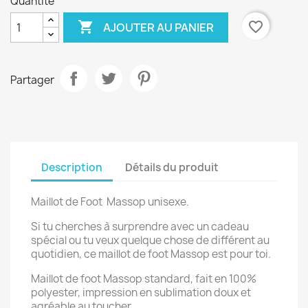
Quantité

favorite_border
AJOUTER AU PANIER
Partager
Description
Détails du produit
Maillot de Foot Massop unisexe.
Si tu cherches à surprendre avec un cadeau
spécial ou tu veux quelque chose de différent au
quotidien, ce maillot de foot Massop est pour toi.
Maillot de foot Massop standard, fait en 100%
polyester, impression en sublimation doux et
agréable au toucher.