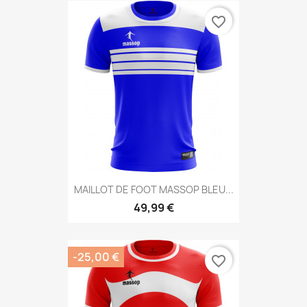
favorite_border
MAILLOT DE FOOT MASSOP BLEU...
49,99 €
-25,00 €
favorite_border