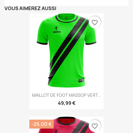
VOUS AIMEREZ AUSSI
favorite_border
MAILLOT DE FOOT MASSOP VERT...
49,99 €
-25,00 €
favorite_border