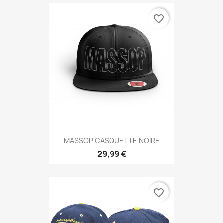
favorite_border
MASSOP CASQUETTE NOIRE
29,99 €
favorite_border