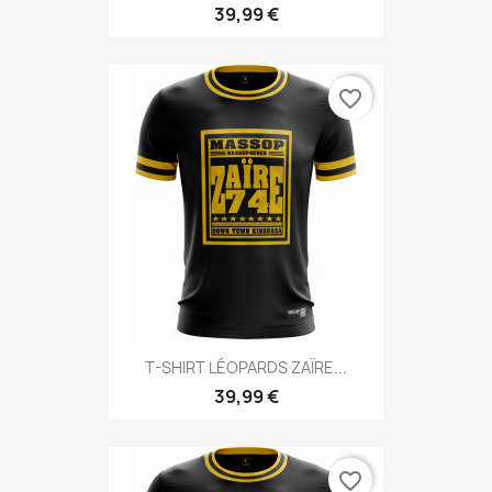
39,99 €
favorite_border
T-SHIRT LÉOPARDS ZAÏRE...
39,99 €
favorite_border