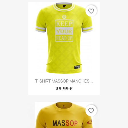
favorite_border
T-SHIRT MASSOP MANCHES...
39,99 €
favorite_border