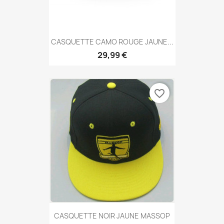
CASQUETTE CAMO ROUGE JAUNE...
29,99 €
favorite_border
CASQUETTE NOIR JAUNE MASSOP