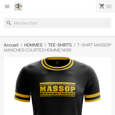
shopping_cart

(0)
search
Accueil
HOMMES
TEE-SHIRTS
T-SHIRT MASSOP
MANCHES COURTES HOMME NOIR