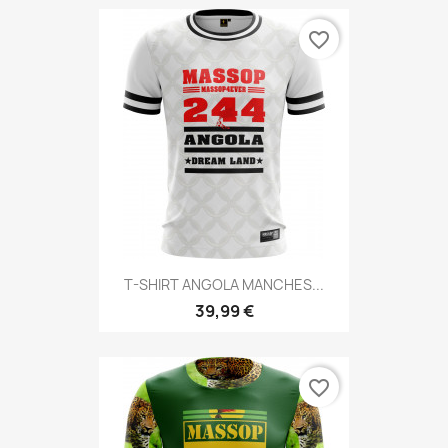
favorite_border
T-SHIRT ANGOLA MANCHES...
39,99 €
favorite_border