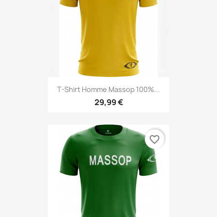
T-Shirt Homme Massop 100%...
29,99 €
favorite_border