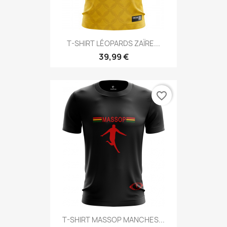
T-SHIRT LÉOPARDS ZAÏRE...
39,99 €
favorite_border
T-SHIRT MASSOP MANCHES...