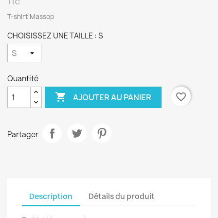
TTC
T-shirt Massop
CHOISISSEZ UNE TAILLE : S
Quantité

favorite_border
AJOUTER AU PANIER
Partager
Description
Détails du produit