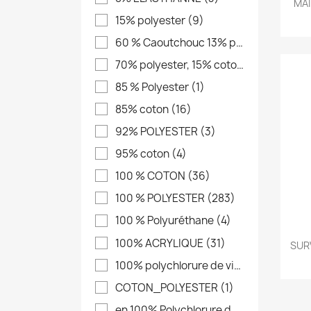
MAI
15% polyester
(9)
60 % Caoutchouc 13% polyester, 12% Eva, 15%Polyuréthane
70% polyester, 15% coton, 15% elasthanne
85 % Polyester
(1)
85% coton
(16)
92% POLYESTER
(3)
95% coton
(4)
100 % COTON
(36)
100 % POLYESTER
(283)
100 % Polyuréthane
(4)
100% ACRYLIQUE
(31)
SUR
100% polychlorure de vinyle
(4)
COTON_POLYESTER
(1)
en 100% Polychlorure de vinyle sans phtalate