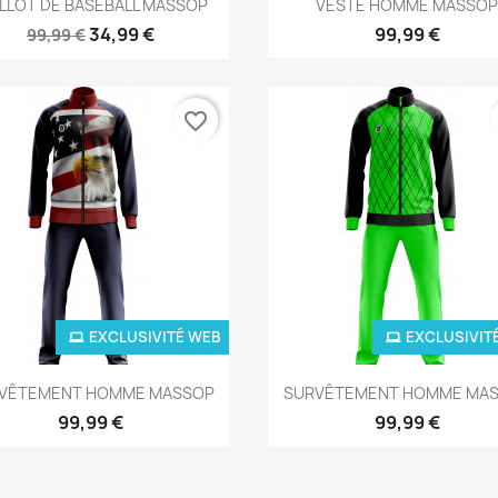


LLOT DE BASEBALL MASSOP
VESTE HOMME MASSO
34,99 €
99,99 €
99,99 €
(3)
(1)
favorite_border
EXCLUSIVITÉ WEB
EXCLUSIVIT
Aperçu rapide
Aperçu rapide


VÊTEMENT HOMME MASSOP
SURVÊTEMENT HOMME MA
99,99 €
99,99 €
(1)