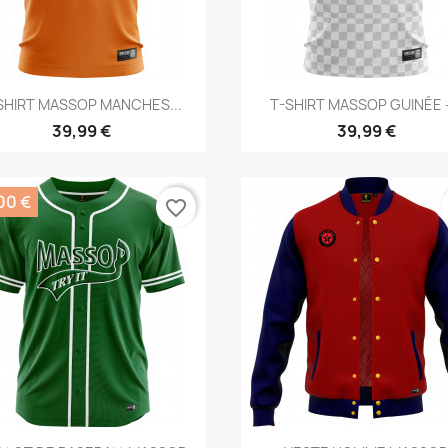
Aperçu rapide
Aperçu rapide


SHIRT MASSOP MANCHES...
T-SHIRT MASSOP GUINÉE -
39,99 €
39,99 €
00 €
favorite_border
Aperçu rapide
Aperçu rapide