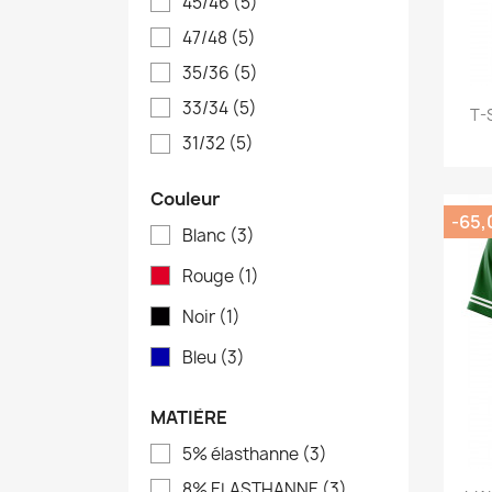
45/46
(5)
47/48
(5)
35/36
(5)
33/34
(5)
T-
31/32
(5)
Couleur
-65,
Blanc
(3)
Rouge
(1)
Noir
(1)
Bleu
(3)
MATIÈRE
5% élasthanne
(3)
8% ELASTHANNE
(3)