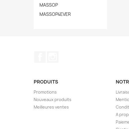
MASSOP
MASSOP4EVER
Facebook
Instagram
PRODUITS
NOTR
Promotions
Livrai
Nouveaux produits
Mentio
Meilleures ventes
Condit
A pro
Paieme