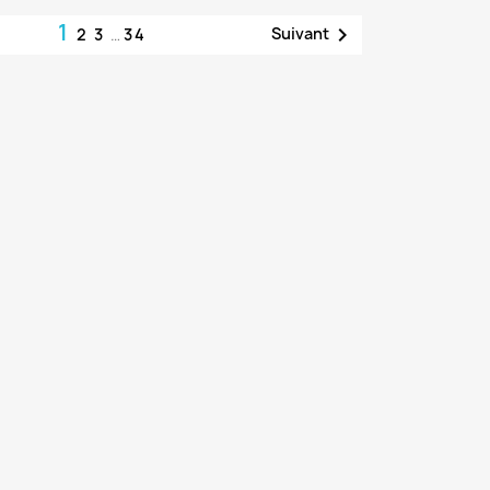
1

Suivant
2
3
…
34