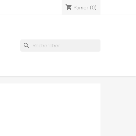
shopping_cart
Panier
(0)
search