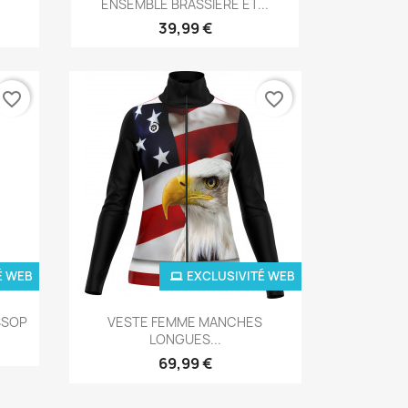

P
ENSEMBLE BRASSIÈRE ET...
39,99 €
favorite_border
favorite_border
É WEB
EXCLUSIVITÉ WEB
Aperçu rapide

SSOP
VESTE FEMME MANCHES
LONGUES...
69,99 €