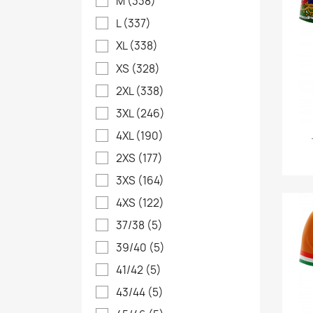
M
(338)
L
(337)
XL
(338)
XS
(328)
2XL
(338)
3XL
(246)
4XL
(190)
2XS
(177)
3XS
(164)
4XS
(122)
37/38
(5)
39/40
(5)
41/42
(5)
43/44
(5)