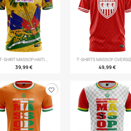
Aperçu rapide
Aperçu rapide


T-SHIRT MASSOP HAITI...
T-SHIRTS MASSOP OVERSIZE
39,99 €
49,99 €
favorite_border