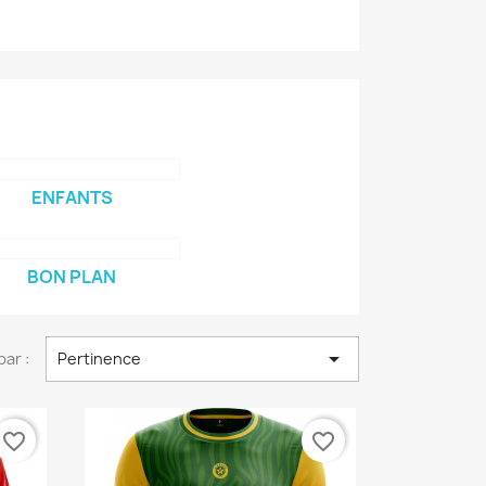
ENFANTS
BON PLAN

par :
Pertinence
favorite_border
favorite_border